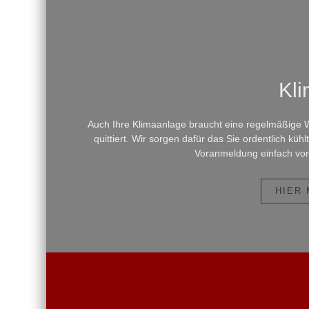
Kli
Auch Ihre Klimaanlage braucht eine regelmäßige W
quittiert. Wir sorgen dafür das Sie ordentlich kü
Voranmeldung einfach vorb
HIER