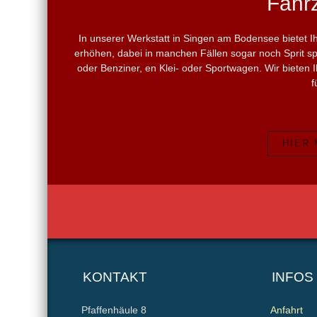
Fahr
In unserer Werkstatt in Singen am Bodensee bietet I
erhöhen, dabei in manchen Fällen sogar noch Sprit spa
oder Benziner, en Klei- oder Sportwagen. Wir bieten 
f
HIER
KONTAKT
INFOS
Pfaffenhäule 8
Anfahrt