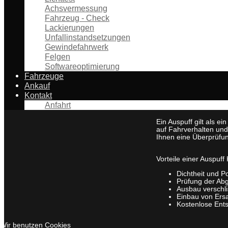
Achsvermessung
Fahrzeug - Check
Lackierungen
Unfallinstandsetzungen
Gewindefahrwerk
Felgen
Softwareoptimierung
Fahrzeuge
Ankauf
Kontakt
Anfahrt
Ein Auspuff gilt als e
auf Fahrverhalten und 
Ihnen eine Überprüfun
Vorteile einer Auspuff 
Dichtheit und P
Prüfung der Ab
Ausbau verschli
Einbau von Ersat
Kostenlose Ent
Wir benutzen Cookies