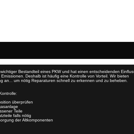
in wichtiger Bestandteil eines PKW und hat einen entscheidenden Einflus
Emissionen. Deshalb ist häufig eine Kontrolle von Vorteil. Wir bieten
g an... um nötig Reparaturen schnell zu erkennen und zu beheben.
Kontrolle:
osition überprüfen
gasanlage
ssener Teile
zteile falls nötig
sorgung der Altkomponenten