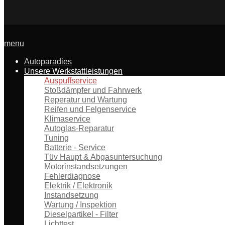
menu
Autoparadies
Unsere Werkstattleistungen
Auspuffservice
Stoßdämpfer und Fahrwerk
Reperatur und Wartung
Reifen und Felgenservice
Klimaservice
Autoglas-Reparatur
Tuning
Batterie - Service
Tüv Haupt & Abgasuntersuchung
Motorinstandsetzungen
Fehlerdiagnose
Elektrik / Elektronik
Instandsetzung
Wartung / Inspektion
Dieselpartikel - Filter
Lichttest