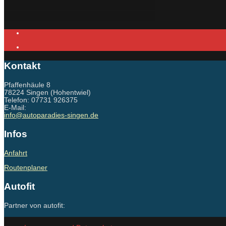
Kontakt
Pfaffenhäule 8
78224 Singen (Hohentwiel)
Telefon: 07731 926375
E-Mail:
info@autoparadies-singen.de
Infos
Anfahrt
Routenplaner
Autofit
Partner von autofit: