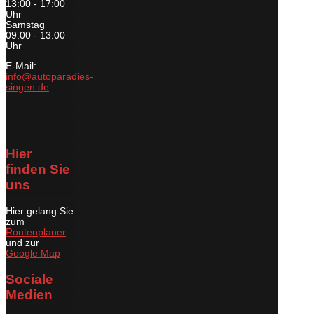
13:00 - 17:00
Uhr
Samstag
09:00 - 13:00
Uhr
E-Mail:
info@autoparadies-
singen.de
Hier
finden Sie
uns
Hier gelang Sie
zum
Routenplaner
und zur
Google Map
Sociale
Medien