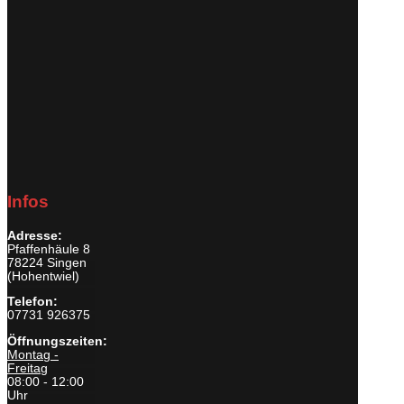
Infos
Adresse:
Pfaffenhäule 8
78224 Singen
(Hohentwiel)
Telefon:
07731 926375
Öffnungszeiten:
Montag -
Freitag
08:00 - 12:00
Uhr