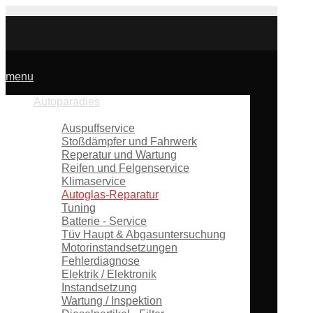
menu
Autoparadies
Unsere Werkstattleistungen
Auspuffservice
Stoßdämpfer und Fahrwerk
Reperatur und Wartung
Reifen und Felgenservice
Klimaservice
Autoglas-Reparatur
Tuning
Batterie - Service
Tüv Haupt & Abgasuntersuchung
Motorinstandsetzungen
Fehlerdiagnose
Elektrik / Elektronik
Instandsetzung
Wartung / Inspektion