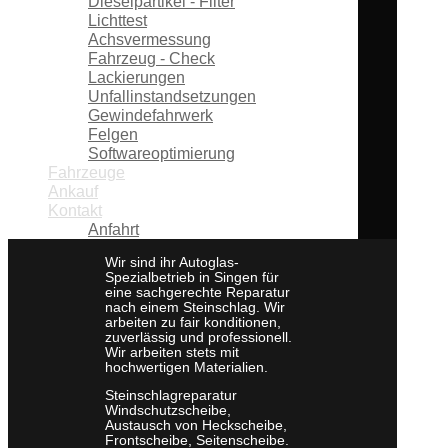
Dieselpartikel - Filter
Lichttest
Achsvermessung
Fahrzeug - Check
Lackierungen
Unfallinstandsetzungen
Gewindefahrwerk
Felgen
Softwareoptimierung
Fahrzeuge
Ankauf
Kontakt
Anfahrt
Wir sind ihr Autoglas-
Spezialbetrieb in Singen für
eine sachgerechte Reparatur
nach einem Steinschlag. Wir
arbeiten zu fair konditionen,
zuverlässig und professionell.
Wir arbeiten stets mit
hochwertigen Materialien.
Steinschlagreparatur
Windschutzscheibe,
Austausch von Heckscheibe,
Frontscheibe, Seitenscheibe.