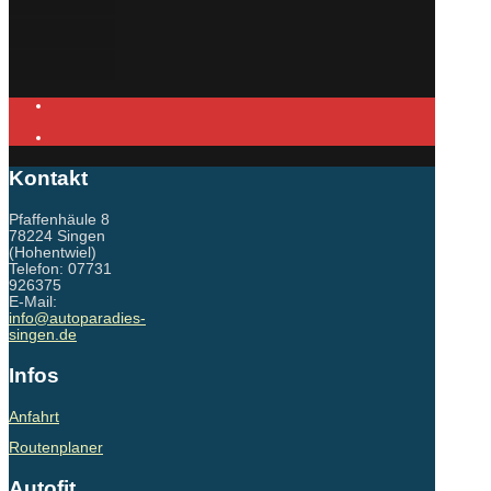
Kontakt
Pfaffenhäule 8
78224 Singen
(Hohentwiel)
Telefon: 07731
926375
E-Mail:
info@autoparadies-
singen.de
Infos
Anfahrt
Routenplaner
Autofit