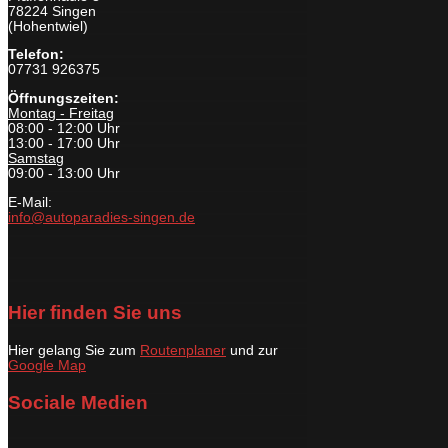
78224 Singen
(Hohentwiel)
Telefon:
07731 926375
Öffnungszeiten:
Montag - Freitag
08:00 - 12:00 Uhr
13:00 - 17:00 Uhr
Samstag
09:00 - 13:00 Uhr
E-Mail:
info@autoparadies-singen.de
Hier finden Sie uns
Hier gelang Sie zum
Routenplaner
und zur
Google Map
Sociale Medien