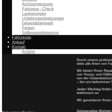
Achsvermessung
Fahrzeug - Check
Lackierungen
Unfallinstandsetzungen
Gewindefahrwerk
Felgen
Softwareoptimierung
Fahrzeuge
Ankauf
Kontakt
Anfahrt
Durch unsere profess
stets alle Arten von 
Wir bieten Ihnen Repa
von Young- und Oldtim
von der Instandsetzu
– bei uns bekommen Si
Jeden Werktag findet 
telefonisch an.
Wir garantieren Ihnen
Autoparadise Mohsen –