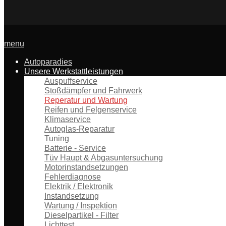
menu
Autoparadies
Unsere Werkstattleistungen
Auspuffservice
Stoßdämpfer und Fahrwerk
Reperatur und Wartung
Reifen und Felgenservice
Klimaservice
Autoglas-Reparatur
Tuning
Batterie - Service
Tüv Haupt & Abgasuntersuchung
Motorinstandsetzungen
Fehlerdiagnose
Elektrik / Elektronik
Instandsetzung
Wartung / Inspektion
Dieselpartikel - Filter
Lichttest