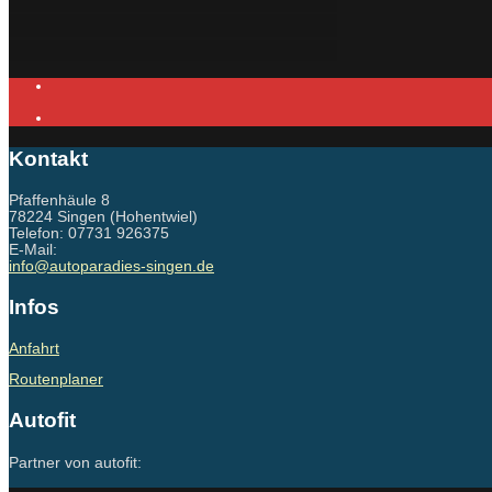
Kontakt
Pfaffenhäule 8
78224 Singen (Hohentwiel)
Telefon: 07731 926375
E-Mail:
info@autoparadies-singen.de
Infos
Anfahrt
Routenplaner
Autofit
Partner von autofit: